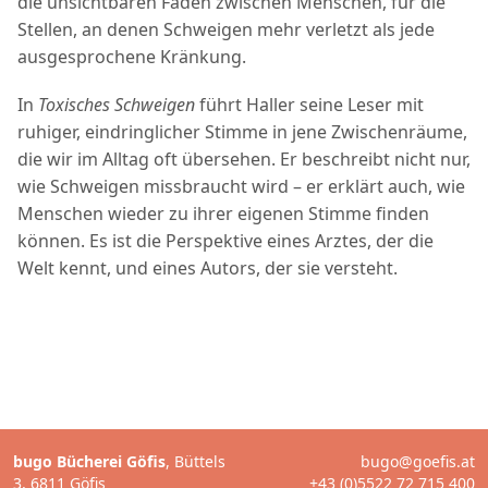
die unsichtbaren Fäden zwischen Menschen, für die
Stellen, an denen Schweigen mehr verletzt als jede
ausgesprochene Kränkung.
In
Toxisches Schweigen
führt Haller seine Leser mit
ruhiger, eindringlicher Stimme in jene Zwischenräume,
die wir im Alltag oft übersehen. Er beschreibt nicht nur,
wie Schweigen missbraucht wird – er erklärt auch, wie
Menschen wieder zu ihrer eigenen Stimme finden
können. Es ist die Perspektive eines Arztes, der die
Welt kennt, und eines Autors, der sie versteht.
bugo Bücherei Göfis
, Büttels
bugo@goefis.at
3, 6811 Göfis
+43 (0)5522 72 715 400