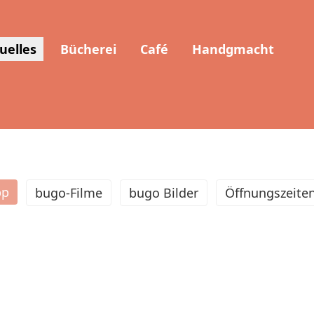
uelles
Bücherei
Café
Handgmacht
pp
bugo-Filme
bugo Bilder
Öffnungszeite