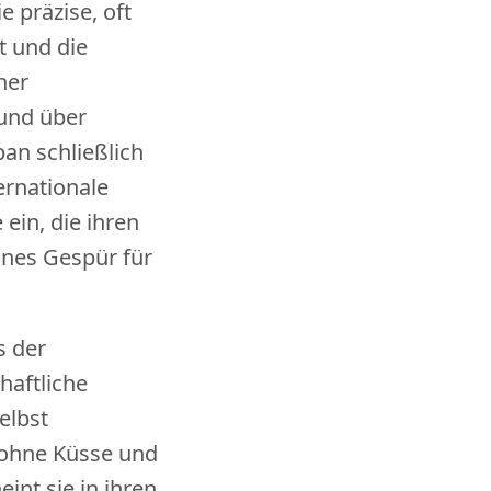
e präzise, oft
t und die
her
 und über
an schließlich
ternationale
ein, die ihren
eines Gespür für
s der
haftliche
selbst
ohne Küsse und
int sie in ihren