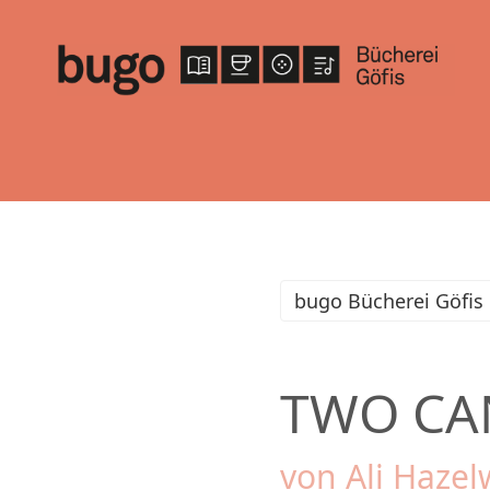
bugo Bücherei Göfis
TWO CA
von Ali Haze