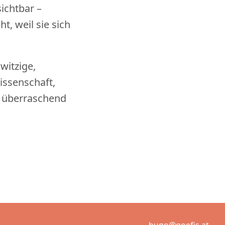
ichtbar –
t, weil sie sich
witzige,
ssenschaft,
e überraschend
bugo@goefis.at