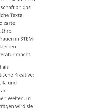
schaft an das
iche Texte
d zarte
 Ihre
Frauen in STEM-
kleinen
teratur macht.
 als
ische Kreative:
ella und
 an
hen Welten. In
trägen wird sie