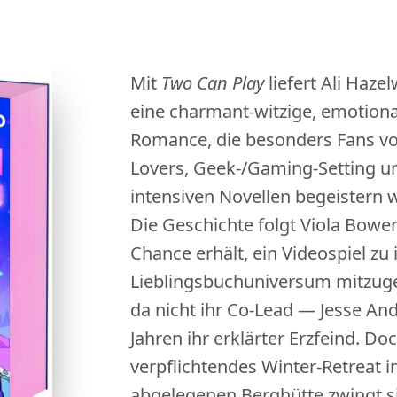
Mit
Two Can Play
liefert Ali Haze
eine charmant-witzige, emotion
Romance, die besonders Fans vo
Lovers, Geek-/Gaming-Setting u
intensiven Novellen begeistern w
Die Geschichte folgt Viola Bowen
Chance erhält, ein Videospiel zu
Lieblingsbuchuniversum mitzuge
da nicht ihr Co-Lead — Jesse And
Jahren ihr erklärter Erzfeind. Do
verpflichtendes Winter-Retreat i
abgelegenen Berghütte zwingt si