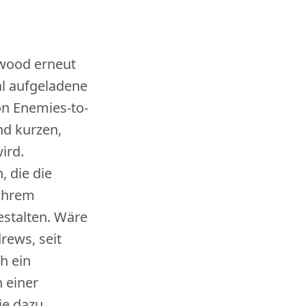
lwood erneut
al aufgeladene
n Enemies-to-
nd kurzen,
ird.
, die die
 ihrem
stalten. Wäre
rews, seit
ch ein
n einer
e dazu,