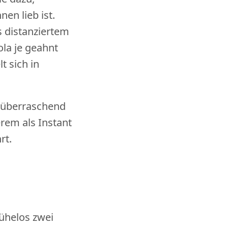
en lieb ist.
s distanziertem
ola je geahnt
t sich in
nd überraschend
rem als Instant
rt.
mühelos zwei