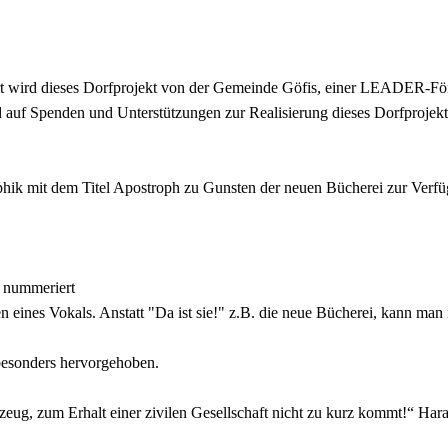
iert wird dieses Dorfprojekt von der Gemeinde Göfis, einer LEADER-För
d auf Spenden und Unterstützungen zur Reali­sierung dieses Dorfprojek
raphik mit dem Titel Apostroph zu Gunsten der neuen Bücherei zur Verf
d nummeriert
n eines Vokals. Anstatt "Da ist sie!" z.B. die neue Bücherei, kann ma
besonders hervorgehoben.
kzeug, zum Erhalt einer zivilen Gesellschaft nicht zu kurz kommt!“ Har