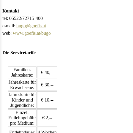
Kontakt
tel: 05522/72715-400
e-mail:
bugo@goefis.at
web:
www.goefis.at/bugo
Die Servicetarife
Familien-
€ 40,--
Jahreskarte:
Jahreskarte für
€ 30,--
Erwachsene:
Jahreskarte für
Kinder und
€ 10,--
Jugendliche:
Einzel-
Entlehngebühr
€ 2,--
pro Medium:
Entlehndauer:
4 Wochen