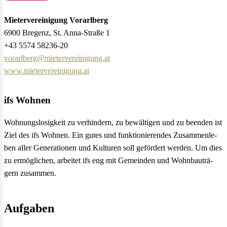
Mietervereinigung Vorarlberg
6900 Bregenz, St. Anna-Straße 1
+43 5574 58236-20
vorarlberg@mietervereinigung.at
www.mietervereinigung.at
ifs Wohnen
Woh­nungs­lo­sig­keit zu ver­hin­dern, zu bewäl­ti­gen und zu been­den ist
Ziel des ifs Woh­nen. Ein gutes und funk­tio­nie­ren­des Zusam­men­le­
ben aller Gene­ra­tio­nen und Kul­tu­ren soll geför­dert wer­den. Um dies
zu ermög­li­chen, arbei­tet ifs eng mit Gemein­den und Wohn­bau­trä­
gern zusam­men.
Aufgaben