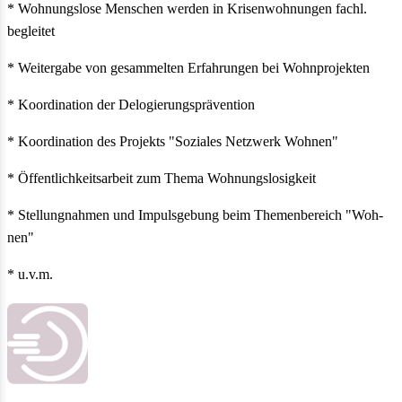
* Wohnungslose Men­schen wer­den in Kri­sen­woh­nun­gen fachl.
beglei­tet
* Wei­ter­gabe von gesam­mel­ten Erfah­run­gen bei Wohn­pro­jek­ten
* Koor­di­na­tion der Delo­gie­rungs­prä­ven­tion
* Koor­di­na­tion des Pro­jekts "Sozia­les Netz­werk Woh­nen"
* Öffent­lich­keits­ar­beit zum Thema Woh­nungs­lo­sig­keit
* Stel­lung­nah­men und Impuls­ge­bung beim The­men­be­reich "Woh­
nen"
* u.v.m.